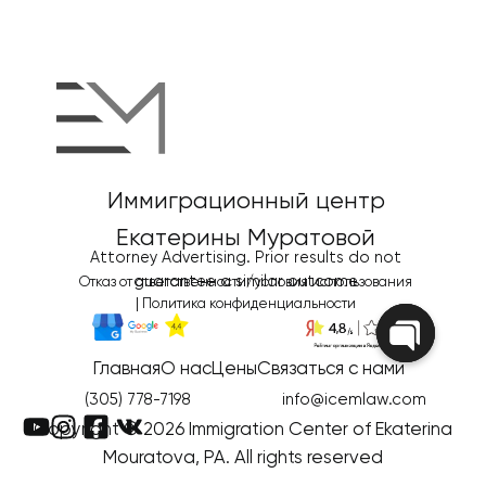
Иммиграционный центр
Екатерины Муратовой
Attorney Advertising. Prior results do not
guarantee a similar outcome
Отказ от ответственности/условия использования
|
Политика конфиденциальности
Главная
О нас
Цены
Связаться с нами
Open
chaty
(305) 778-7198
info@icemlaw.com
Copyright © 2026 Immigration Center of Ekaterina
Mouratova, PA. All rights reserved