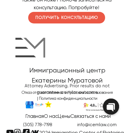
Также он может помочь записаться на
консультацию. Попробуйте!
ПОЛУЧИТЬ КОНСУЛЬТАЦИЮ
Иммиграционный центр
Екатерины Муратовой
Attorney Advertising. Prior results do not
guarantee a similar outcome
Отказ от ответственности/условия использования
|
Политика конфиденциальности
Главная
О нас
Цены
Связаться с нами
Open
chaty
(305) 778-7198
info@icemlaw.com