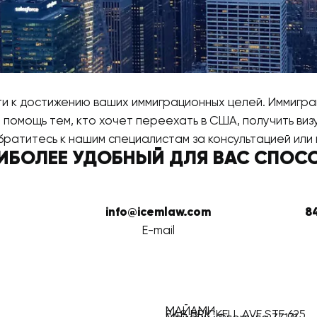
ути к достижению ваших иммиграционных целей. Иммиг
омощь тем, кто хочет переехать в США, получить визу
братитесь к нашим специалистам за консультацией или
ИБОЛЕЕ УДОБНЫЙ ДЛЯ ВАС СПОС
info@icemlaw.com
8
E-mail
МАЙАМИ
848 BRICKELL AVE STE 625