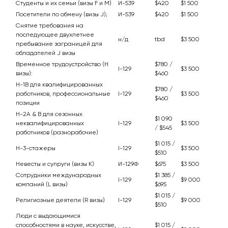
Студенты и их семьи (визы F и M)
И-539
$420
$1 500
Посетители по обмену (визы J);
И-539
$420
$1 500
Снятие требования на
последующее двухлетнее
н/д
tbd
$3 500
пребывание заграницей для
обладателей J визы
Временное трудоустройство (H
$780 /
I-129
$3 500
визы):
$460
H-1B для квалифицированных
$780 /
работников, профессиональные
I-129
$3 500
$460
позиции
H-2A & B для сезонных
$1 090
неквалифицированных
I-129
$3 500
/ $545
работников (разнорабочие)
$1 015 /
Н-3-стажеры
I-129
$3 500
$510
Невесты и супруги (визы К)
И-129Ф
$675
$3 500
Сотрудники международных
$1 385 /
I-129
$9 000
компаний (L визы)
$695
$1 015 /
Религиозные деятели (R визы)
I-129
$9 000
$510
Люди с выдающимися
способностями в науке, искусстве,
$1 015 /