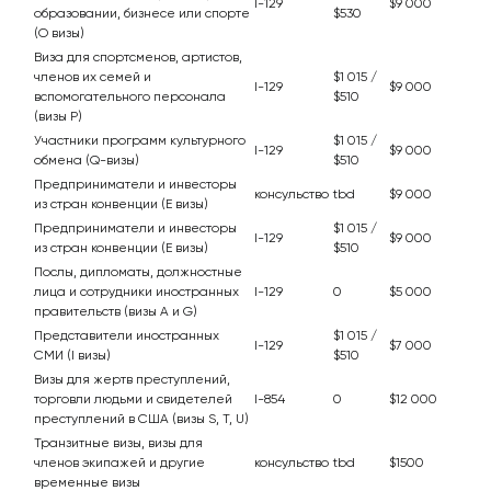
I-129
$9 000
образовании, бизнесе или спорте
$530
(О визы)
Виза для спортсменов, артистов,
членов их семей и
$1 015 /
I-129
$9 000
вспомогательного персонала
$510
(визы P)
Участники программ культурного
$1 015 /
I-129
$9 000
обмена (Q-визы)
$510
Предприниматели и инвесторы
консульство
tbd
$9 000
из стран конвенции (Е визы)
Предприниматели и инвесторы
$1 015 /
I-129
$9 000
из стран конвенции (Е визы)
$510
Послы, дипломаты, должностные
лица и сотрудники иностранных
I-129
0
$5 000
правительств (визы A и G)
Представители иностранных
$1 015 /
I-129
$7 000
СМИ (I визы)
$510
Визы для жертв преступлений,
торговли людьми и свидетелей
I-854
0
$12 000
преступлений в США (визы S, T, U)
Транзитные визы, визы для
членов экипажей и другие
консульство
tbd
$1500
временные визы