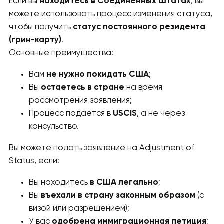
Если вы
находитесь в Соединённых Штатах
, вы
можете использовать процесс изменения статуса,
чтобы получить
статус постоянного резидента
(грин-карту)
.
Основные преимущества:
Вам
не нужно покидать США
;
Вы
остаетесь в стране
на время
рассмотрения заявления;
Процесс подаётся в
USCIS
, а не через
консульство.
Вы можете подать заявление на Adjustment of
Status, если:
Вы находитесь
в США легально
;
Вы
въехали в страну законным образом
(с
визой или разрешением);
У вас
одобрена иммиграционная петиция
;