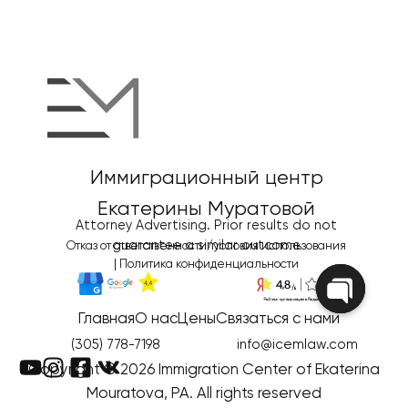
Иммиграционный центр
Екатерины Муратовой
Attorney Advertising. Prior results do not
guarantee a similar outcome
Отказ от ответственности/условия использования
|
Политика конфиденциальности
Главная
О нас
Цены
Связаться с нами
Open
chaty
(305) 778-7198
info@icemlaw.com
Copyright © 2026 Immigration Center of Ekaterina
Mouratova, PA. All rights reserved