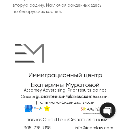
вторую родину. Исключая рожденных здесь,
но белорусских корней.
Иммиграционный центр
Екатерины Муратовой
Attorney Advertising. Prior results do not
guarantee a similar outcome
Отказ от ответственности/условия использования
|
Политика конфиденциальности
Главная
О нас
Цены
Связаться с нами
Open
chaty
(305) 778-7198
info@icemlaw.com