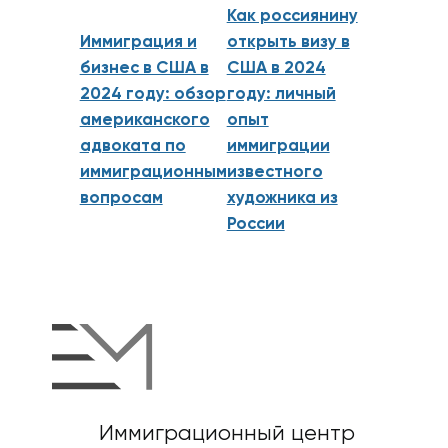
Как россиянину
Иммиграция и
открыть визу в
бизнес в США в
США в 2024
2024 году: обзор
году: личный
американского
опыт
адвоката по
иммиграции
иммиграционным
известного
вопросам
художника из
России
Иммиграционный центр